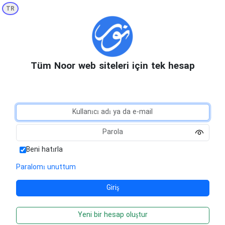
TR
Tüm Noor web siteleri için tek hesap
Beni hatırla
Paralomı unuttum
Yeni bir hesap oluştur