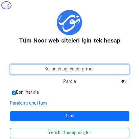
TR
Tüm Noor web siteleri için tek hesap
Beni hatırla
Paralomı unuttum
Yeni bir hesap oluştur