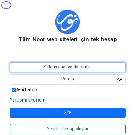
TR
Tüm Noor web siteleri için tek hesap
Beni hatırla
Paralomı unuttum
Yeni bir hesap oluştur